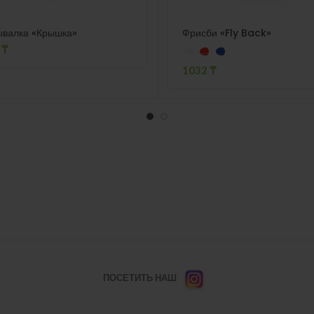
ывалка «Крышка»
Фрисби «Fly Back»
4
₸
1032
₸
ПОСЕТИТЬ НАШ