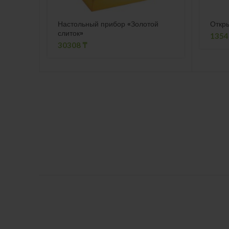
Настольный прибор «Золотой
Откр
слиток»
135
30308
₸