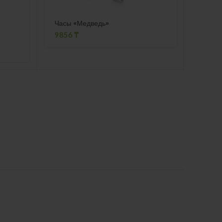
Часы «Медведь»
Насто
дирек
9856
₸
8015