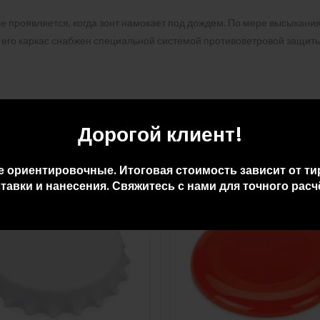
е проявляется, когда зонт намокает под дождем. По мере высыхания 
к его каркас снабжен специальной системой противоветровой защиты
Дорогой клиент!
е ориентировочные. Итоговая стоимость зависит от ти
тавки и нанесения. Свяжитесь с нами для точного расч