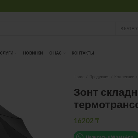
В КАТЕГ
УСЛУГИ
НОВИНКИ
О НАС
КОНТАКТЫ
Home
Продукция
Коллекции
Зонт складн
термотран
16202
₸
Написать в WhatsApp