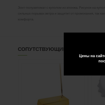
Зонт-полуавтомат с куполом из эпонжа. Рисунок на купол
сильных порывах ветра и защитит от промокания, так ка
комфорта.
СОПУТСТВУЮЩИЕ ТОВАРЫ
Цены на сайт
пос