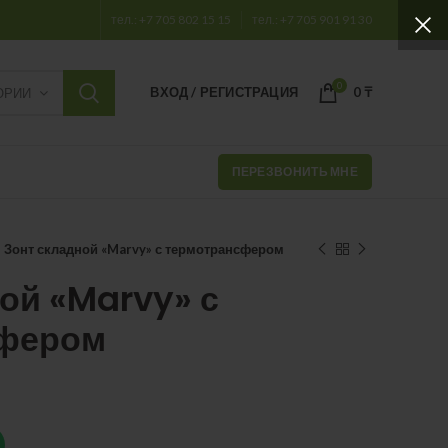
тел.: +7 705 802 15 15
тел.: +7 705 901 91 30
0
ВХОД / РЕГИСТРАЦИЯ
0
₸
ОРИИ
ПЕРЕЗВОНИТЬ МНЕ
Зонт складной «Marvy» с термотрансфером
ой «Marvy» с
сфером