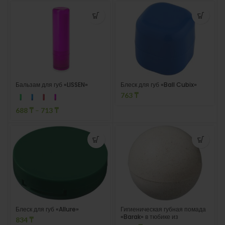
Бальзам для губ «LISSEN»
Блеск для губ «Ball Cubix»
763
₸
688
₸
–
713
₸
Блеск для губ «Allure»
Гигиеническая губная помада
«Barak» в тюбике из
834
₸
пшеничной соломы