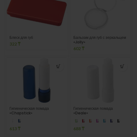
Блеск для губ
Бальзам для губ с зеркальцем
«Jolly»
322
₸
602
₸
Гигиеническая помада
Гигиеническая помада
«Chapstick»
«Deale»
613
₸
688
₸