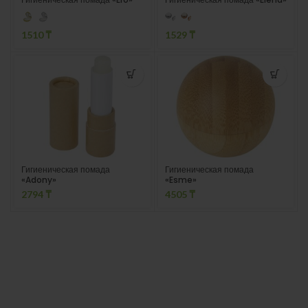
1510
₸
1529
₸
Гигиеническая помада
Гигиеническая помада
«Adony»
«Esme»
2794
₸
4505
₸