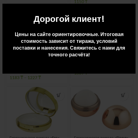
1150
₸
Дорогой клиент!
Цены на сайте ориентировочные. Итоговая
стоимость зависит от тиража, условий
поставки и нанесения. Свяжитесь с нами для
точного расчёта!
Гигиеническая помада «Ester»
Гигиеническая помада
«Estelle»
1389
₸
1183
₸
–
1227
₸
Гигиеническая помада «Ero»
Гигиеническая помада «Elena»