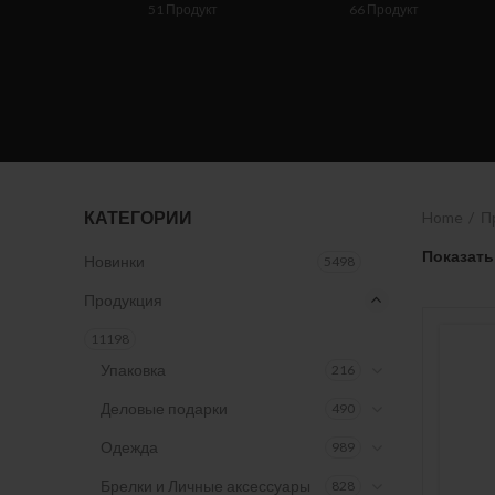
51
Продукт
66
Продукт
КАТЕГОРИИ
Home
П
Показать
Новинки
5498
Продукция
11198
Упаковка
216
Деловые подарки
490
Одежда
989
Брелки и Личные аксессуары
828