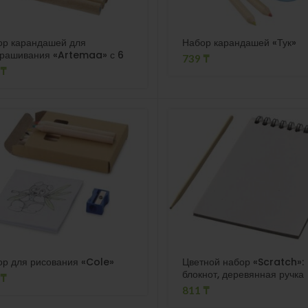
ор карандашей для
Набор карандашей «Тук»
крашивания «Artemaa» с 6
739
₸
дметами
₸
р для рисования «Cole»
Цветной набор «Scratch»:
блокнот, деревянная ручка
₸
811
₸