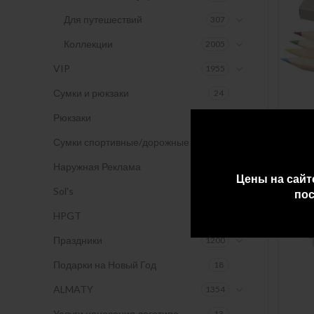
Для путешествий
307
Коллекции
2005
VIP
1955
Сумки и рюкзаки
24
Рюкзаки
81
Наб
329
Сумки спортивные/дорожные
9
Наружная Реклама
13
Цены на сайт
Sol's
2
пос
HPGT
1967
Праздники
1200
Подарки на Новый Год
18
ALMATY
1354
Услуги нанесения логотипа
13