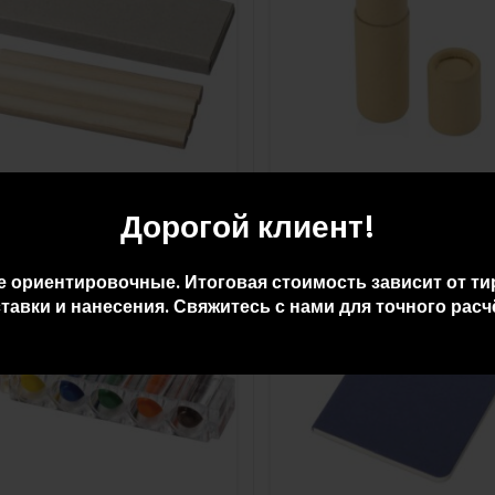
ор карандашей
Цветные карандаши в тубу
₸
358
₸
Дорогой клиент!
е ориентировочные. Итоговая стоимость зависит от ти
тавки и нанесения. Свяжитесь с нами для точного расч