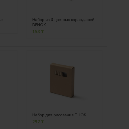
ч»
Набор из 3 цветных карандашей
DENOK
153
₸
Набор для рисования TILOS
297
₸