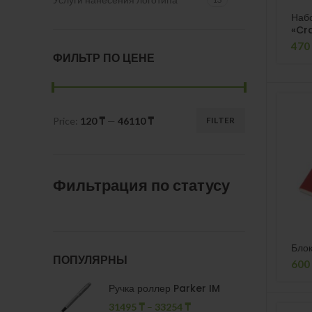
Наб
«Cr
470
ФИЛЬТР ПО ЦЕНЕ
Price:
120 ₸
—
46110 ₸
FILTER
Min
Max
price
price
Фильтрация по статусу
Блок
ПОПУЛЯРНЫ
600
Ручка роллер Parker IM
31495
₸
–
33254
₸