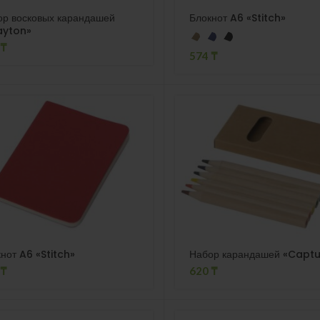
ор восковых карандашей
Блокнот A6 «Stitch»
ayton»
₸
574
₸
нот A6 «Stitch»
Набор карандашей «Captu
₸
620
₸