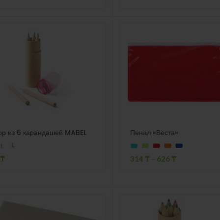
ор из 6 карандашей MABEL
Пенал «Веста»
₸
314
₸
–
626
₸