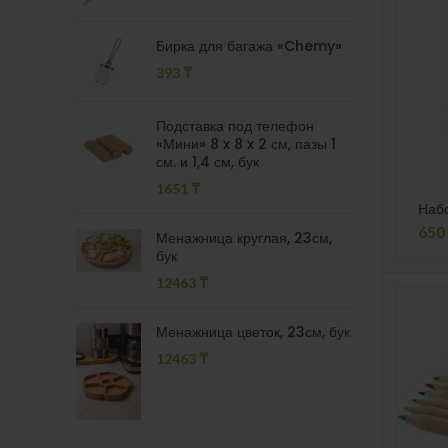
Бирка для багажа «Chemy»
393
₸
Подставка под телефон
«Мини» 8 x 8 x 2 см, пазы 1
см. и 1,4 см, бук
1651
₸
Набо
650
Менажница круглая, 23см,
бук
12463
₸
Менажница цветок, 23см, бук
12463
₸