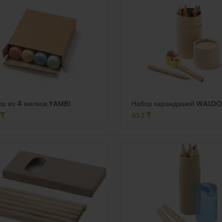
р из 4 мелков YAMBI
Набор карандашей WALDO
₸
652
₸