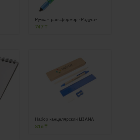
Ручка-трансформер «Радуга»
747
₸
Набор канцелярский LIZANA
816
₸