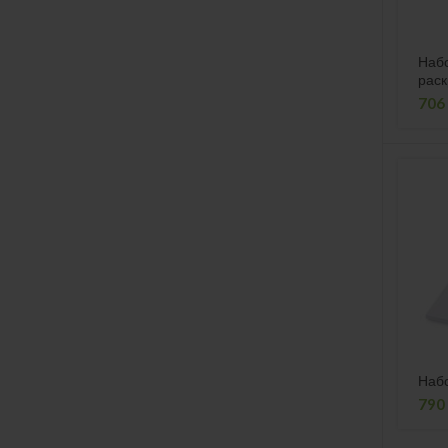
Наб
рас
пре
706
Набо
790