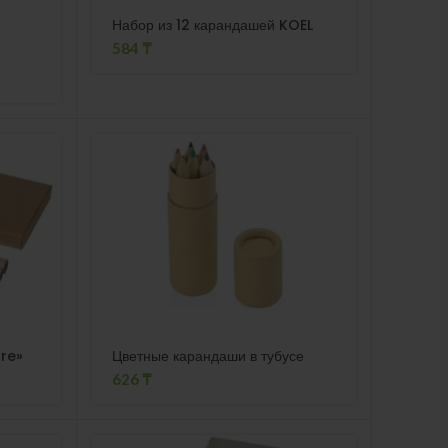
Набор из 12 карандашей KOEL
584
₸
re»
Цветные карандаши в тубусе
626
₸