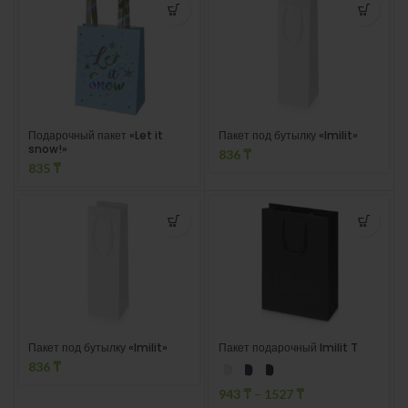
Подарочный пакет «Let it
Пакет под бутылку «Imilit»
snow!»
836
₸
835
₸
Пакет под бутылку «Imilit»
Пакет подарочный Imilit T
836
₸
943
₸
–
1527
₸