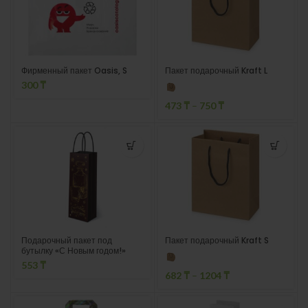
Фирменный пакет Oasis, S
Пакет подарочный Kraft L
300
₸
473
₸
–
750
₸
Подарочный пакет под
Пакет подарочный Kraft S
бутылку «С Новым годом!»
553
₸
682
₸
–
1204
₸