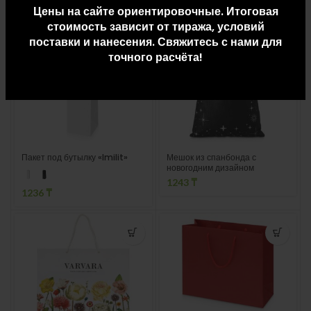
Цены на сайте ориентировочные. Итоговая
1058
₸
–
2097
₸
1120
₸
стоимость зависит от тиража, условий
поставки и нанесения. Свяжитесь с нами для
точного расчёта!
Пакет под бутылку «Imilit»
Мешок из спанбонда с
новогодним дизайном
«Twinkle»
1243
₸
1236
₸