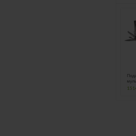
Под
муль
«Bl
151