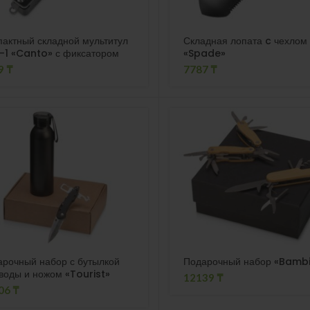
актный складной мультитул
Складная лопата c чехлом
-1 «Canto» с фиксатором
«Spade»
9
₸
7787
₸
рочный набор с бутылкой
Подарочный набор «Bambi
воды и ножом «Tourist»
12139
₸
06
₸