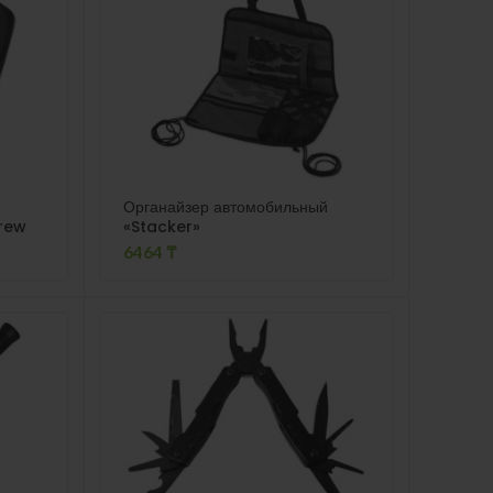
Органайзер автомобильный
crew
«Stacker»
6464
₸