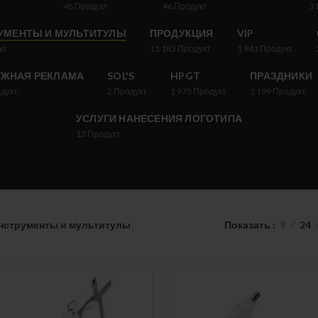
48
Продукт
46
Продукт
3
УМЕНТЫ И МУЛЬТИТУЛЫ
ПРОДУКЦИЯ
VIP
кт
11 183
Продукт
1 941
Продукт
УЖНАЯ РЕКЛАМА
SOL'S
HPGT
ПРАЗДНИКИ
дукт
2
Продукт
1 973
Продукт
1 199
Продукт
УСЛУГИ НАНЕСЕНИЯ ЛОГОТИПА
13
Продукт
нструменты и мультитулы
Показать
9
24