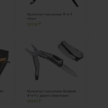
Мультитул-пассатижи 11-в-1
«Кло»
10134
₸
x»
Мультитул-пассатижи Scopus
4-в-1 с двумя отвертками
14295
₸