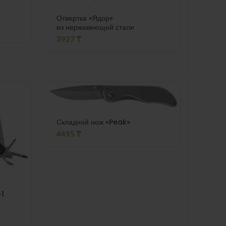
Отвертка «Ядор»
из нержавеющей стали
3927
₸
Складной нож «Peak»
4495
₸
-1