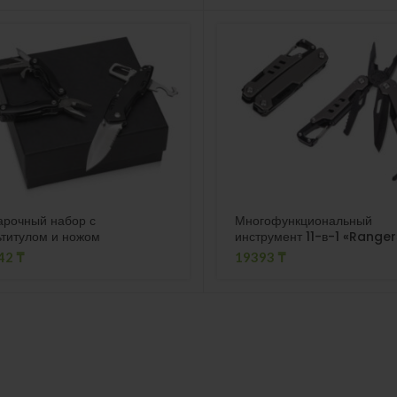
арочный набор с
Многофункциональный
титулом и ножом
инструмент 11-в-1 «Ranger
acksmith»
42
₸
19393
₸