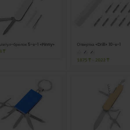
титул-брелок 5-в-1 «Pinny»
Отвертка «Drill» 10-в-1
8
₸
1875
₸
–
2022
₸