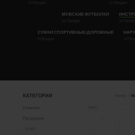
10
Продукт
15
Продукт
МУЖСКИЕ ФУТБОЛКИ
ИНСТР
62
Продукт
23
Проду
СУМКИ СПОРТИВНЫЕ/ДОРОЖНЫЕ
НАР
9
Продукт
13
Про
КАТЕГОРИИ
Home
И
Новинки
5491
Продукция
11183