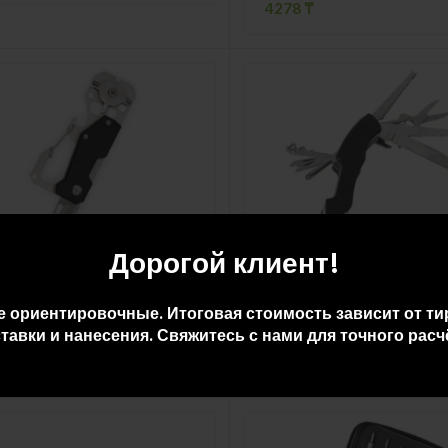
4278
₸
Дорогой клиент!
титул с карабином 13-в-1
Мультитул-складной нож «
ckler»
11-в-1
е ориентировочные. Итоговая стоимость зависит от ти
8
₸
тавки и нанесения. Свяжитесь с нами для точного расч
5092
₸