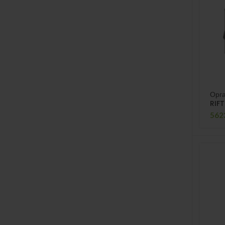
Орга
RIFT
562