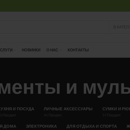
В КАТЕГ
УСЛУГИ
НОВИНКИ
О НАС
КОНТАКТЫ
менты и мул
КУХНЯ И ПОСУДА
ЛИЧНЫЕ АКСЕССУАРЫ
СУМКИ И РЮ
53
Продукт
41
Продукт
57
Продукт
Я ДОМА
ЭЛЕКТРОНИКА
ДЛЯ ОТДЫХА И СПОРТА
Ж