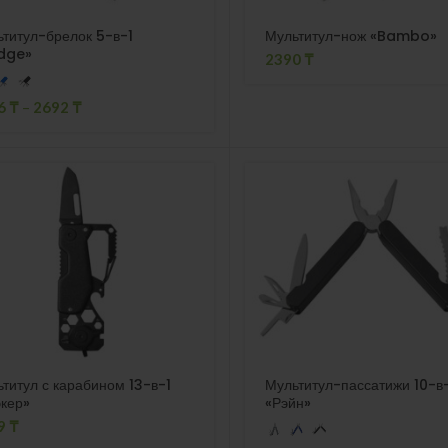
титул-брелок 5-в-1
Мультитул-нож «Bambo»
dge»
2390
₸
6
₸
–
2692
₸
титул с карабином 13-в-1
Мультитул-пассатижи 10-в
кер»
«Рэйн»
9
₸