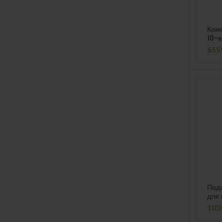
Комп
10-в
655
Пода
для 
103