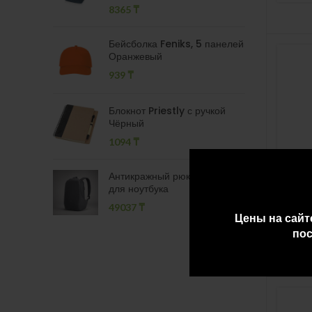
8365
₸
Бейсболка Feniks, 5 панелей
Оранжевый
939
₸
Блокнот Priestly с ручкой
Чёрный
1094
₸
Антикражный рюкзак «Карл»
для ноутбука
Муль
49037
₸
«Ta
Цены на сайт
458
пос