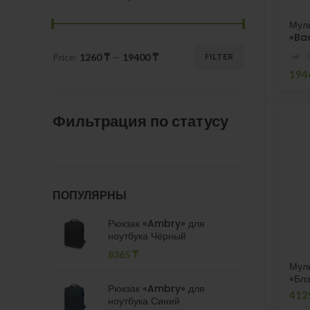
Муль
«Ba
Price:
1260 ₸
—
19400 ₸
FILTER
Min
Max
194
price
price
Фильтрация по статусу
ПОПУЛЯРНЫ
Рюкзак «Ambry» для
ноутбука Чёрный
8365
₸
Муль
«Блэ
Рюкзак «Ambry» для
412
ноутбука Синий