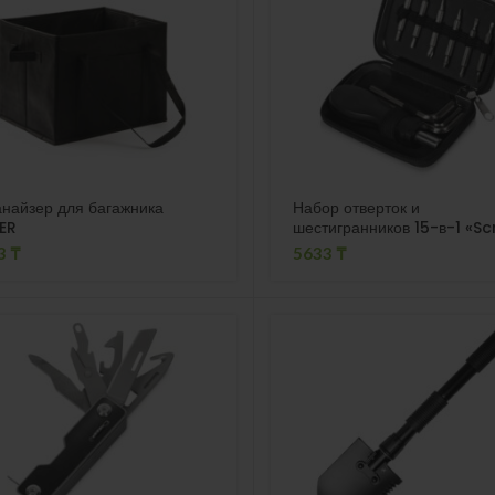
найзер для багажника
Набор отверток и
ER
шестигранников 15-в-1 «S
on»
3
₸
5633
₸