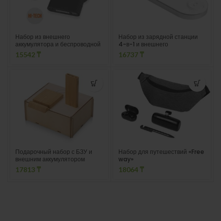
Набор из внешнего
Набор из зарядной станции
аккумулятора и беспроводной
4-в-1 и внешнего
зарядки «Force», 8000 mAh
аккумулятора «NEO
15542
₸
16737
₸
DeskStation Pro», 8000 мАч
Подарочный набор с БЗУ и
Набор для путешествий «Free
внешним аккумулятором
way»
«Bamboo Set»
17813
₸
18064
₸