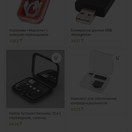
Наушники «Марсель» с
Блокиратор данных USB
набором переходников
«Incognito»
1382
₸
2427
₸
Комплект для обеспечения
конфиденциальности
«Incognito»
6531
₸
Набор путешественника, 12 в 1,
переходники, скрепка,
подставка, зеркало
6434
₸