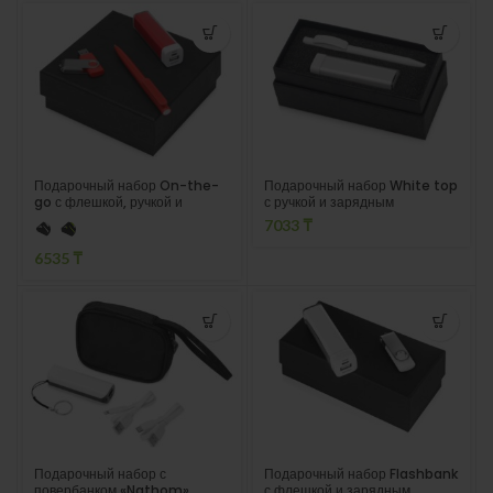
Подарочный набор On-the-
Подарочный набор White top
go с флешкой, ручкой и
с ручкой и зарядным
зарядным устройством
устройством
7033
₸
6535
₸
Подарочный набор с
Подарочный набор Flashbank
повербанком «Nathom»
с флешкой и зарядным