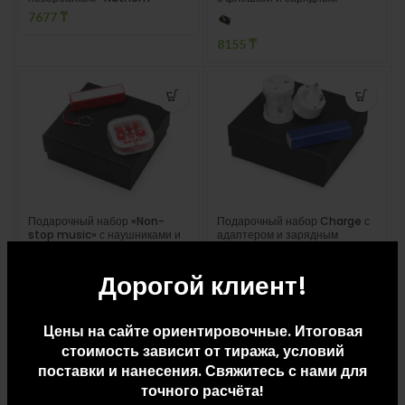
устройством
7677
₸
8155
₸
Подарочный набор «Non-
Подарочный набор Charge с
stop music» с наушниками и
адаптером и зарядным
зарядным устройством
устройством
8423
₸
10915
₸
Дорогой клиент!
Цены на сайте ориентировочные. Итоговая
стоимость зависит от тиража, условий
поставки и нанесения. Свяжитесь с нами для
точного расчёта!