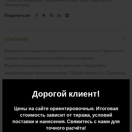
Электроника
Поделиться
ОПИСАНИЕ
Водонепроницаемая сумка из прочного рипстопа. Практичное
окошко с карманом для мобильного телефона.
Водонепроницаемая система закрытия с защелкой и
карабином для транспортировки. Общий объем: 3 л. Полезный
объем: 2,5 л.
Дорогой клиент!
ДОПОЛНИТЕЛЬНАЯ ИНФОРМАЦИЯ
Цены на сайте ориентировочные. Итоговая
стоимость зависит от тиража, условий
ДОСТАВКА И ОПЛАТА
поставки и нанесения. Свяжитесь с нами для
точного расчёта!