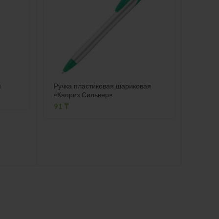
м
Ручка пластиковая шариковая
Ручка
«Каприз Сильвер»
«Нава
91
₸
159
₸