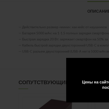
ОПИСАНИ
— Действительно размер «мини»: как кейс от наушников
— Батарея 5000 мАч: на 1-1.5 полных зарядки смартфон
— Быстрая зарядка 20 Вт: заряжает смартфон на 50% за
— Кабель быстрой зарядки двухсторонний USB-C в комп
— USB-C разъем двухсторонний (USB-A нет в 5000 мАч в
СОПУТСТВУЮЩИЕ ТОВАРЫ
Цены на сайт
пос