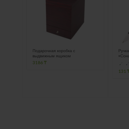
Подарочная коробка с
Ручка
выдвижным ящиком
«Сон
3186
₸
131