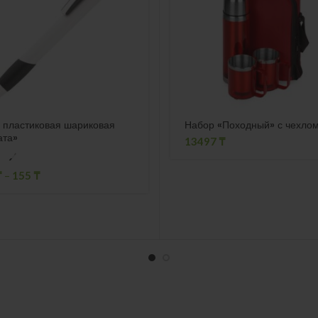
 пластиковая шариковая
Набор «Походный» с чехло
ата»
13497
₸
₸
–
155
₸