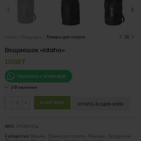
Home
Продукция
Товары для спорта
Вещмешок «Idaho»
10588
₸
Написать в WhatsApp
2 В наличии
Quantity
В КОРЗИНУ
КУПИТЬ В ОДИН КЛИК
SKU:
19549241p
Categories:
Мешки
,
Сумки для спорта
,
Рюкзаки
,
Продукция
,
Для спорта
,
Мешки
,
Сумки
,
Товары для спорта