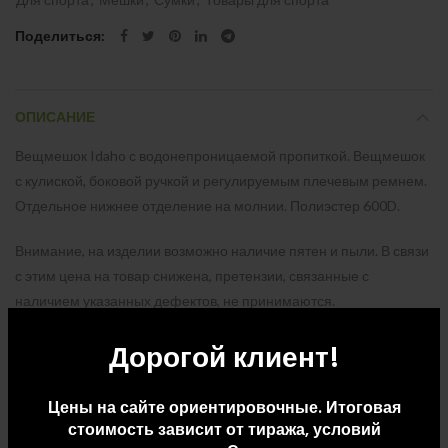
Поделиться
ОПИСАНИЕ
Вещмешок Idaho с водонепроницаемой пропиткой. Вещмешок
с кулиской, боковой ручкой и регулируемым плечевым ремнем.
Отдельное нижнее отделение на молнии. Полиэстер 600D.
Внимание, на изделии возможно наличие пятен и пыли. В связи
с этим цена на товар снижена, претензии, связанные с
наличием указанных дефектов, не принимаются.
Дорогой клиент!
ДОПОЛНИТЕЛЬНАЯ ИНФОРМАЦИЯ
Цены на сайте ориентировочные. Итоговая
стоимость зависит от тиража, условий
ДОСТАВКА И ОПЛАТА