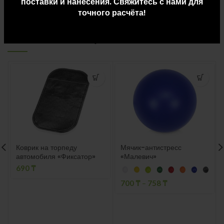
поставки и нанесения. Свяжитесь с нами для
точного расчёта!
СОПУТСТВУЮЩИЕ ТОВАРЫ
Коврик на торпеду
Мячик-антистресс
автомобиля «Фиксатор»
«Малевич»
690
₸
700
₸
–
758
₸