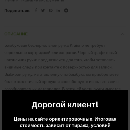
Поделиться
ОПИСАНИЕ
Бамбуковая бесчернильная ручка Krajono не требует
чернильных картриджей или заправки. Черный графитовый
наконечник ручки предназначен для того, чтобы оставлять
видимые следы при контакте с поверхностью для записи.
Выбирая ручку, изготовленную из бамбука, вы приобретаете
более экологичный продукт и способствуете использованию
возобновляемых материалов. В верхней части ручки имеется
ластик. Длина непрерывной линии: 1500 метров. Размер пера:
Дорогой клиент!
0,5 мм. FSC certified bamboo. FSC 100% N5 CU-COC-877277.
Цены на сайте ориентировочные. Итоговая
стоимость зависит от тиража, условий
ДОПОЛНИТЕЛЬНАЯ ИНФОРМАЦИЯ