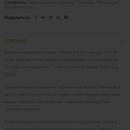
Categories:
Термокружки и термосы
,
Термосы
,
Продукция
,
Кухня и посуда
Поделиться
ОПИСАНИЕ
Большой вакуумный термос (объём 1,4 л) от бренда Tour de
Grass пригодится не только в командировке или длительных
походах, но и на работе — горячие напитки всегда будут под
рукой.
Hotwell поможет сохранить теплыми чай, компот/глинтвейн и
другие напитки до 24 часов. Термос имеет медную прослойку
между стенками, что позволяет сохранять тепло дольше
обычных термосов.
Ручка складывается для экономии места в рюкзаке. Также в
комплекте идёт ремешок для удобного ношения термоса.