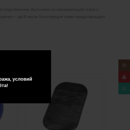
ый подстаканник. Выполнен из нержавеющей стали с
горячих — до 8 часов. Конструкция также предотвращает
Insta
YouT
ража, условий
ПРО
ёта!
What
ДАН
О