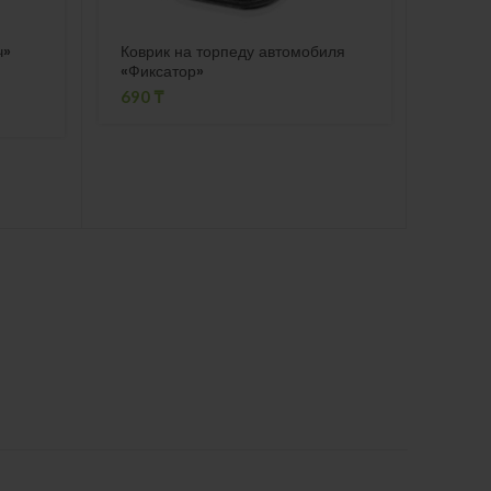
ч»
Коврик на торпеду автомобиля
Футбо
«Фиксатор»
мужск
690
₸
1993