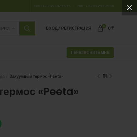
тел.: +7 705 802 15 15
тел.: +7 705 901 91 30
0
ВХОД / РЕГИСТРАЦИЯ
0
₸
ОРИИ
ПЕРЕЗВОНИТЬ МНЕ
уда
Вакуумный термос «Peeta»
термос «Peeta»