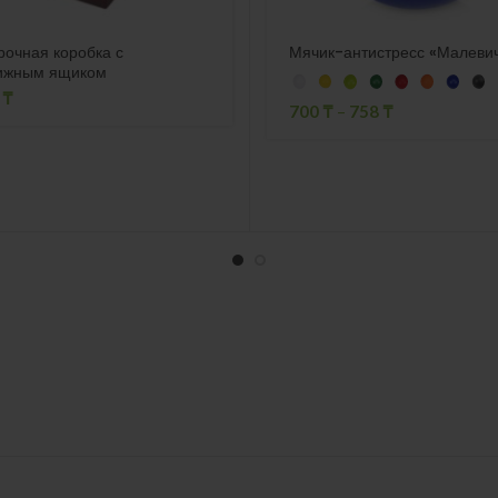
очная коробка с
Мячик-антистресс «Малеви
ижным ящиком
6
₸
700
₸
–
758
₸