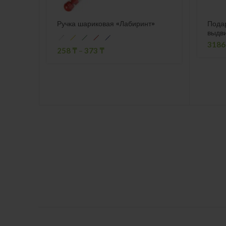
Ручка шариковая «Лабиринт»
Подар
выдв
318
258
₸
–
373
₸