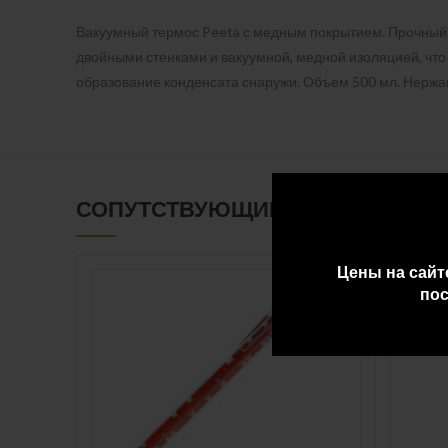
Вакуумный термос Peeta с медным покрытием. Прочный 
двойными стенками и вакуумной, медной изоляцией, что 
образование конденсата снаружи. Объем 500 мл. Нержа
СОПУТСТВУЮЩИЕ ТОВАРЫ
Цены на сайт
пос