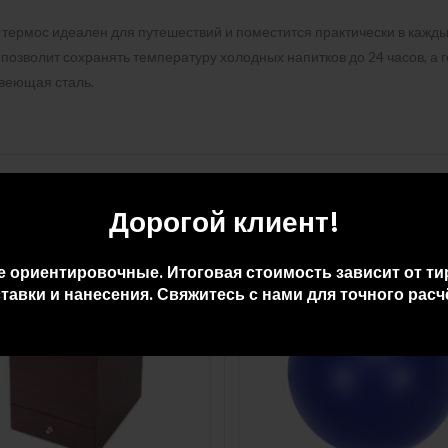
термос идеален для путешествий и поместится практически в кажд
позволит сохранять температуру холодных напитков до 24 часов, а 
веющая сталь.
Дорогой клиент!
е ориентировочные. Итоговая стоимость зависит от ти
тавки и нанесения. Свяжитесь с нами для точного расч