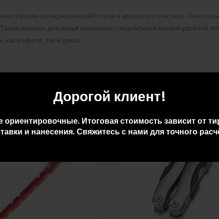
онструкцию из нержавеющей стали и крышку из пластика. Она сохра
Также емкость для питья оснащена специальной мягкой удобной поил
как в офисе, так и дома.
Дорогой клиент!
е ориентировочные. Итоговая стоимость зависит от ти
тавки и нанесения. Свяжитесь с нами для точного расч