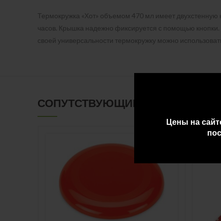
Термокружка «Хот» объемом 470 мл имеет двухстенную к
часов. Крышка надежно фиксируется с помощью кнопки. 
своей универсальности термокружку можно использовать, 
СОПУТСТВУЮЩИЕ ТОВАРЫ
Цены на сайт
пос