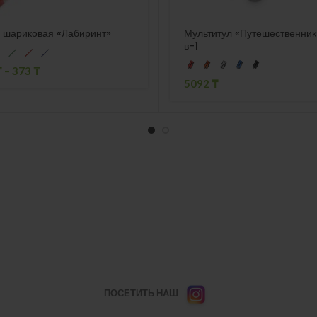
 шариковая «Лабиринт»
Мультитул «Путешественник
в-1
₸
–
373
₸
5092
₸
ПОСЕТИТЬ НАШ