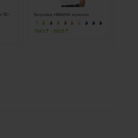
» 10-
Ветровка «Miami» мужская
Ручка
«Капр
91
₸
7843
₸
–
8828
₸