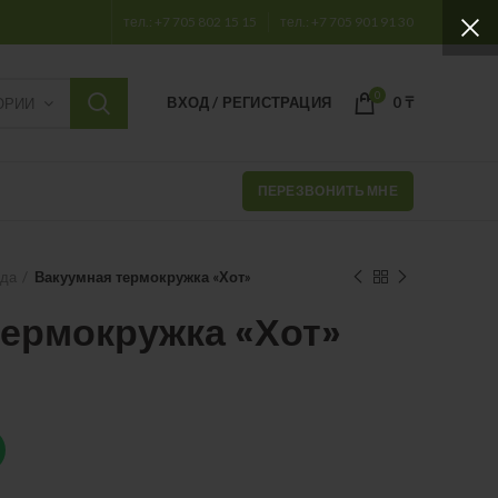
тел.: +7 705 802 15 15
тел.: +7 705 901 91 30
0
ВХОД / РЕГИСТРАЦИЯ
0
₸
ОРИИ
ПЕРЕЗВОНИТЬ МНЕ
уда
Вакуумная термокружка «Хот»
термокружка «Хот»