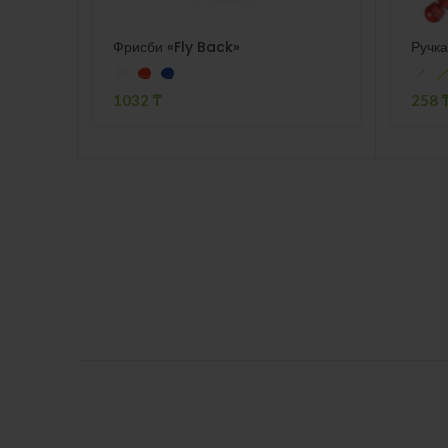
Фрисби «Fly Back»
Ручка
1032
₸
258