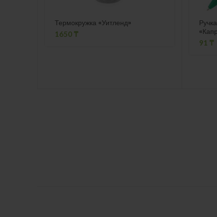
Термокружка «Уитленд»
Ручка
«Кап
1650
₸
91
₸