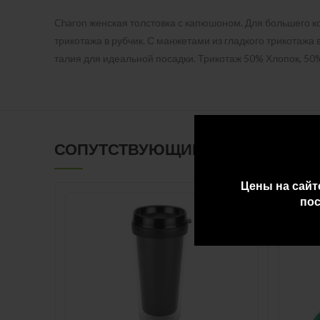
Charon женская толстовка с капюшоном. Для большего ко
трикотажа в рубчик. С манжетами из гладкого трикотажа
талия для идеальной посадки. Трикотаж 50% Хлопок, 50%
СОПУТСТВУЮЩИЕ ТОВАРЫ
Цены на сайт
пос