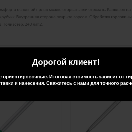
мфорта основной ярлык можно оторвать или отрезать. Капюшон на ку
 в рубчик. Внутренняя сторона покрыта ворсом. Обработка горловины
 Полиэстер, 240 g/m2.
Дорогой клиент!
е ориентировочные. Итоговая стоимость зависит от ти
тавки и нанесения. Свяжитесь с нами для точного расч