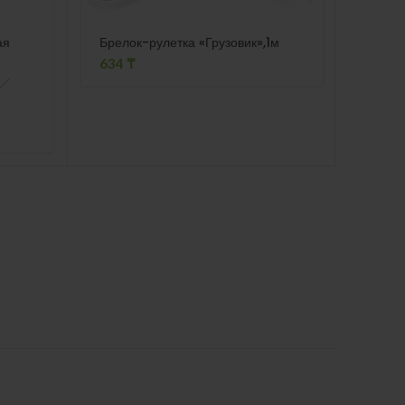
ая
Брелок-рулетка «Грузовик»,1м
Набор
634
₸
2258