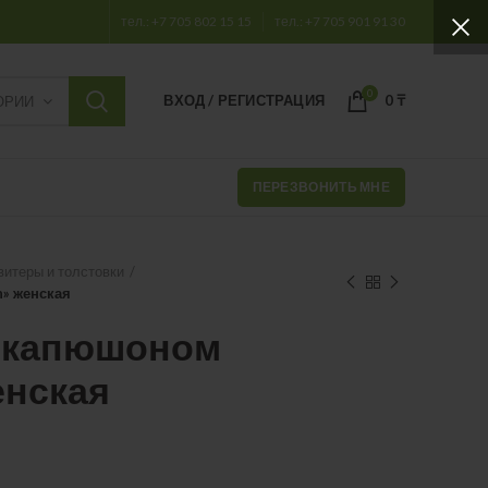
тел.: +7 705 802 15 15
тел.: +7 705 901 91 30
0
ВХОД / РЕГИСТРАЦИЯ
0
₸
ОРИИ
ПЕРЕЗВОНИТЬ МНЕ
витеры и толстовки
n» женская
с капюшоном
енская