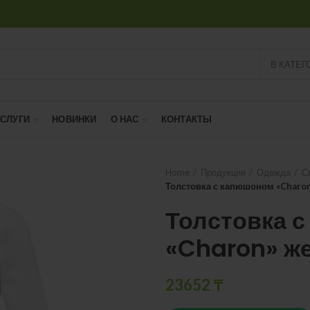
В КАТЕГ
УСЛУГИ
НОВИНКИ
О НАС
КОНТАКТЫ
Home
Продукция
Одежда
С
Толстовка с капюшоном «Charo
Толстовка 
«Charon» ж
23652
₸