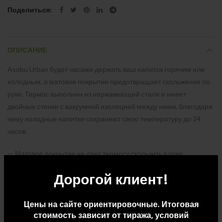
Поделиться
ОПИСАНИЕ
Asobu Urban будет часами держать ваш напиток горячим или
холодным, а матовое покрытие предотвращает скольжение по
руке. Термос выполнен из нержавеющей стали и имеет
двойные стенки с вакуумной изоляцией между ними, благодаря
чему холодные напитки сохраняют свою температуру до 24
часов.
— Матовое покрытие не дает термосу скользить в руке
— Нержавеющая сталь, двойные стенки с вакуумной изоляцией
Дорогой клиент!
— Сохранение холода до 24 часов
Цены на сайте ориентировочные. Итоговая
стоимость зависит от тиража, условий
ДОПОЛНИТЕЛЬНАЯ ИНФОРМАЦИЯ