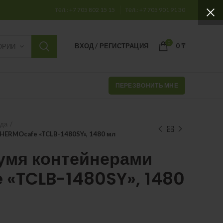
тел.: +7 705 802 15 15
тел.: +7 705 901 91 30
0
ВХОД / РЕГИСТРАЦИЯ
0
₸
ОРИИ
ПЕРЕЗВОНИТЬ МНЕ
уда
THERMOcafe «TCLB-1480SY», 1480 мл
вумя контейнерами
 «TCLB-1480SY», 1480