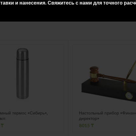
тавки и нанесения. Свяжитесь с нами для точного расч
мный термос «Сибирь»,
Настольный прибор «Финан
 мл
директор»
3
₸
8015
₸