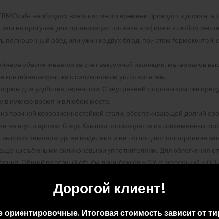
RMOcafe необходим всем, кто много времени проводит в дороге, а 
или на прогулке, для организации питания в офисе и в любом месте,
ть полноценный обед или ужин из двух блюд, при этом термоконтей
нера обеспечивается за счёт вакуумной изоляции, материалов высо
 контейнера крышка с силиконовым уплотнителем.
формы для удобства переноски. С внутренней стороны крышки пред
у в нужное время и в любом месте.
 из прочной коррозионностойкой стали, обеспечивающей долгий сро
е на вкус и аромат блюд. Крышки производятся из современных сопо
 высоких температур, не выделяют и не поглощают посторонние зап
снащены съёмными силиконовыми уплотнителями. Для облегчения от
ия. Общий полезный объём ланч-боксов – 0,9 л: маленький – 0,3 л, 
уть больше 100 г. Широкое горлышко ёмкостей для еды удобно для их
Дорогой клиент!
ьнике.
зволит с лёгкостью соблюдать режим питания и внесёт весомый вкл
е ориентировочные. Итоговая стоимость зависит от ти