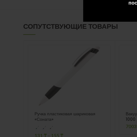
пос
СОПУТСТВУЮЩИЕ ТОВАРЫ
Ручка пластиковая шариковая
Вакуу
«Соната»
1000
700
131
₸
–
155
₸