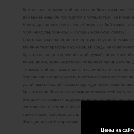
Комплект из термоконтейнера с ланч-боксами серии THE
домашней еды. Он пригодится в путешествии, на пикнике 
Благодаря наличию двух ланч-боксов с собой можно взя
горячие (супы, гарниры) и холодные (закуски, салаты).
Длительное сохранение температуры внутри термоконтей
влияние температуры окружающей среды на содержимое
Крышка оснащена прочной литой ручкой эргономичной 
ложки-вилки, наличие которой позволяет принимать пищ
Термоконтейнер, ложка-вилка и ланч-боксы изготовлены
отношению к содержимому, поэтому не оказывает влияни
устойчивы к механическим повреждениям и воздействию
Крышки ланч-боксов, как и крышка термоконтейнера, о
блюдами в крышках предусмотрены клапаны сброса давлен
изготовлены из стали, они очень легкие — вес каждого ч
также можно использовать для хранения блюд в холодил
Функциональный и практичный комплект TCLB-1480SY по
Цены на сайт