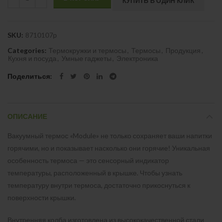
КУПИТЬ В ОДИН КЛИК
SKU:
8710107p
Categories:
Термокружки и термосы
,
Термосы
,
Продукция
,
Кухня и посуда
,
Умные гаджеты
,
Электроника
Поделиться
ОПИСАНИЕ
Вакуумный термос «Module» не только сохраняет ваши напитки
горячими, но и показывает насколько они горячие! Уникальная
особенность термоса — это сенсорный индикатор
температуры, расположенный в крышке. Чтобы узнать
температуру внутри термоса, достаточно прикоснуться к
поверхности крышки.
Внутренняя колба изготовлена из высококачественной стали