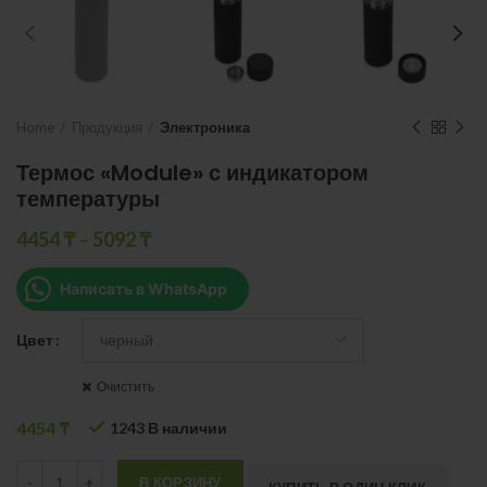
Home
Продукция
Электроника
Термос «Module» с индикатором
температуры
4454
₸
–
5092
₸
Написать в WhatsApp
Цвет
Очистить
4454
₸
1243 В наличии
Quantity
В КОРЗИНУ