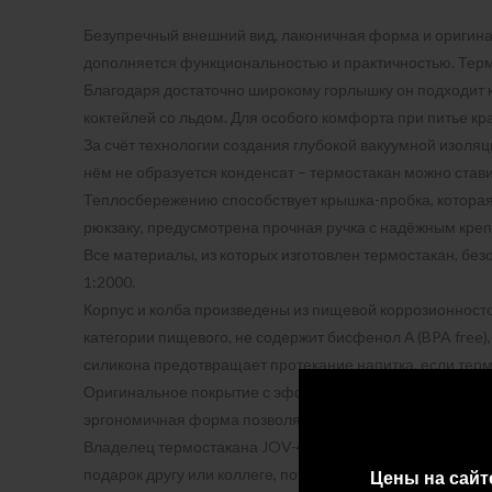
Безупречный внешний вид, лаконичная форма и оригин
дополняется функциональностью и практичностью. Термо
Благодаря достаточно широкому горлышку он подходит ка
коктейлей со льдом. Для особого комфорта при питье к
За счёт технологии создания глубокой вакуумной изоляци
нём не образуется конденсат – термостакан можно став
Теплосбережению способствует крышка-пробка, которая л
рюкзаку, предусмотрена прочная ручка с надёжным креп
Все материалы, из которых изготовлен термостакан, бе
1:2000.
Корпус и колба произведены из пищевой коррозионностой
категории пищевого, не содержит бисфенол А (BPA free)
силикона предотвращает протекание напитка, если терм
Оригинальное покрытие с эффектом мерцания, устойчиво
эргономичная форма позволяет разместить его в автом
Владелец термостакана JOV-420 MGY непременно получи
подарок другу или коллеге, потому что такой презент об
Цены на сайт