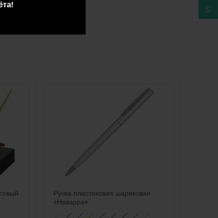
ёта!
What
совый
Ручка пластиковая шариковая
Насто
«Наварра»
слито
3030