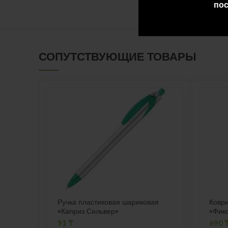
пос
СОПУТСТВУЮЩИЕ ТОВАРЫ
Ручка пластиковая шариковая
Коври
«Каприз Сильвер»
«Фик
91
₸
690