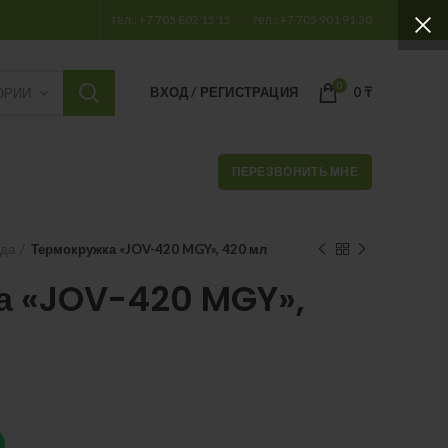
тел.: +7 705 802 15 15
тел.: +7 705 901 91 30
0
ВХОД / РЕГИСТРАЦИЯ
0
₸
ОРИИ
ПЕРЕЗВОНИТЬ МНЕ
уда
Термокружка «JOV-420 MGY», 420 мл
а «JOV-420 MGY»,