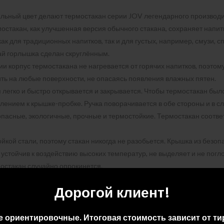
альный цвет делают термостакан серии JOV легендарного произво
стакан, как улучшенная версия обычного стакана, сохраняет напитк
к для традиционных напитков, так и для густых, например, смузи, с
рай горлышка сделан скруглённым.
и корпус термостакана не нагревается от горячих напитков, поэтому
ить на любые поверхности, не опасаясь появления влажных пятен.
егко и быстро открывается и закрывается. Чтобы термостакан было 
лением к крышке-пробке. Ручка поворачивается в обе стороны и в с
зопасные, экологичные, прочные и термостойкие. Термостакан соотв
кой стали, поэтому стакан никогда не разобьется. Крышка из безоп
, устойчив к воздействию высоких температур, не выделяет и не пог
остакан случайно опрокинется.
е к истиранию, надолго сохранит первоначальный вид изделия. Объ
Дорогой клиент!
обильном подстаканнике.
т удовольствие от его использования и, желая поделиться своим 
язательно подчеркнёт изысканный вкус дарителя.
е ориентировочные. Итоговая стоимость зависит от ти