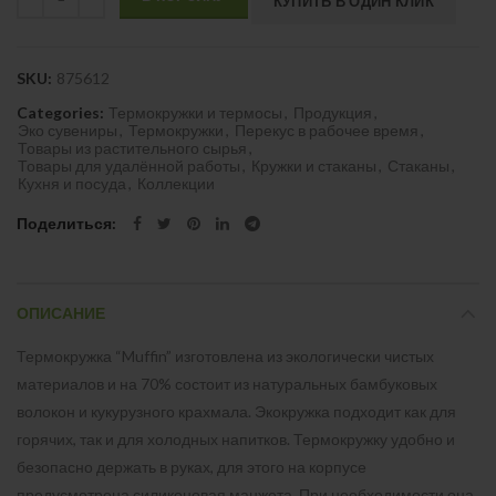
КУПИТЬ В ОДИН КЛИК
SKU:
875612
Categories:
Термокружки и термосы
,
Продукция
,
Эко сувениры
,
Термокружки
,
Перекус в рабочее время
,
Товары из растительного сырья
,
Товары для удалённой работы
,
Кружки и стаканы
,
Стаканы
,
Кухня и посуда
,
Коллекции
Поделиться
ОПИСАНИЕ
Термокружка “Muffin” изготовлена из экологически чистых
материалов и на 70% состоит из натуральных бамбуковых
волокон и кукурузного крахмала. Экокружка подходит как для
горячих, так и для холодных напитков. Термокружку удобно и
безопасно держать в руках, для этого на корпусе
предусмотрена силиконовая манжета. При необходимости она