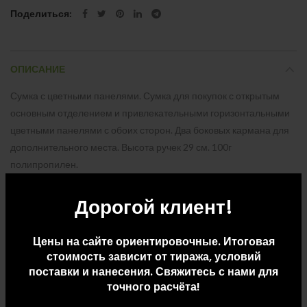
Поделиться
ОПИСАНИЕ
Сумка с цветными панелями. Сумка для покупок с открытым
основным отделением и привлекательными горизонтальными
цветными панелями с обоих сторон. Два боковых кармана для
дополнительного места. Высота ручек 29 см. 100г
полипропилен.
Дорогой клиент!
ДОПОЛНИТЕЛЬНАЯ ИНФОРМАЦИЯ
Цены на сайте ориентировочные. Итоговая
ДОСТАВКА И ОПЛАТА
стоимость зависит от тиража, условий
поставки и нанесения. Свяжитесь с нами для
точного расчёта!