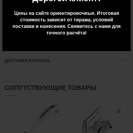
Внимание, на изделии возможно наличие пятен. В связи с этим
Цены на сайте ориентировочные. Итоговая
цена на товар снижена, претензии, связанные с наличием
стоимость зависит от тиража, условий
указанных дефектов, не принимаются.
поставки и нанесения. Свяжитесь с нами для
точного расчёта!
ДОПОЛНИТЕЛЬНАЯ ИНФОРМАЦИЯ
ДОСТАВКА И ОПЛАТА
СОПУТСТВУЮЩИЕ ТОВАРЫ