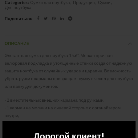
Categories:
Сумки для ноутбука
,
Продукция
,
Сумки
,
Для ноутбука
Поделиться
ОПИСАНИЕ
Элегантная сумка для ноутбука 15.6’’. Мягкая прочная
велюровая подкладка и утолщенные стенки создают надежную
защиту ноутбука от случайных ударов и царапин. Возможность
убрать ручки в карманы превращает сумку в чехол для ноутбука
или папку для документов.
· 2 вместительных внешних кармана под ручками,
· 1 карман на молнии на лицевой стороне с органайзером
внутри,
· отстегивающийся регулируемый ремень на плечо,
· ремень для фиксации на чемодане.
Дорогой клиент!