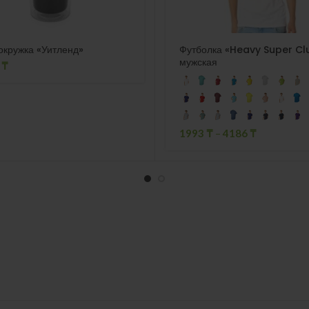
окружка «Уитленд»
Футболка «Heavy Super Cl
мужская
0
₸
1993
₸
–
4186
₸