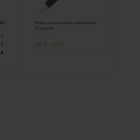
ub»
Ручка пластиковая шариковая
Ваза 
«Соната»
4517
131
₸
–
155
₸