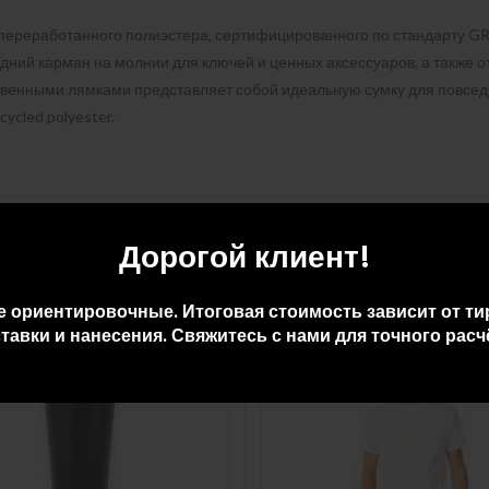
 переработанного полиэстера, сертифицированного по стандарту GR
дний карман на молнии для ключей и ценных аксессуаров, а также о
ственными лямками представляет собой идеальную сумку для повсе
ycled polyester.
Дорогой клиент!
е ориентировочные. Итоговая стоимость зависит от ти
тавки и нанесения. Свяжитесь с нами для точного расч
ПРО
ДАН
О