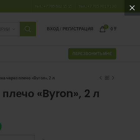
тел.: +7 705 802 15 15
тел.: +7 705 901 91 30
0
ВХОД / РЕГИСТРАЦИЯ
0
₸
ОРИИ
ПЕРЕЗВОНИТЬ МНЕ
ка через плечо «Byron», 2 л
 плечо «Byron», 2 л