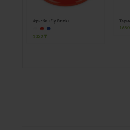
Фрисби «Fly Back»
Терм
165
1032
₸