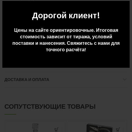
• 3 режима освещения
Дорогой клиент!
• Беспроводная зарядка смартфона 10 Вт
Внимание, упаковочные коробки повреждены. В связи с этим
Цены на сайте ориентировочные. Итоговая
цена на товар снижена, претензии, связанные с наличием
стоимость зависит от тиража, условий
указанных дефектов, не принимаются.
поставки и нанесения. Свяжитесь с нами для
точного расчёта!
ДОПОЛНИТЕЛЬНАЯ ИНФОРМАЦИЯ
ДОСТАВКА И ОПЛАТА
СОПУТСТВУЮЩИЕ ТОВАРЫ