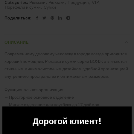
Categories:
Рюкзаки
,
Рюкзаки
,
Продукция
,
VIP
,
Портфели и сумки
,
Сумки
Поделиться
ОПИСАНИЕ
Современному деловому человеку в городе всегда пригодится
хороший помощник. Рюкзаки и сумки серии ВОЯЖ отличаются
стильным минималистичным дизайном, удобной организацией
внутреннего пространства и оптимальным размером.
Функциональная организация:
— Просторное основное отделение
— Мягкое отделение для ноутбука до 17 дюймов
— Скрытый карман на внешней части спинки для сохранности
Дорогой клиент!
Ваших документов
— Регулируемые плечевые ремни и мягкая спинка для