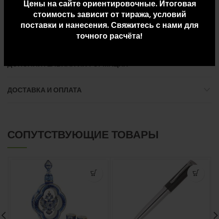
максимального комфорта
Цены на сайте ориентировочные. Итоговая
стоимость зависит от тиража, условий
— Карабин для ключей
поставки и нанесения. Свяжитесь с нами для
— Петля для крепления очков на лямке рюкзака
точного расчёта!
ДОПОЛНИТЕЛЬНАЯ ИНФОРМАЦИЯ
ДОСТАВКА И ОПЛАТА
СОПУТСТВУЮЩИЕ ТОВАРЫ