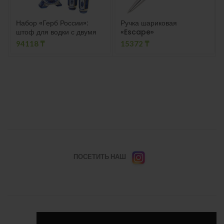
Набор «Герб России»:
Ручка шариковая
штоф для водки с двумя
«Escape»
стопками
94118
₸
15372
₸
ПОСЕТИТЬ НАШ