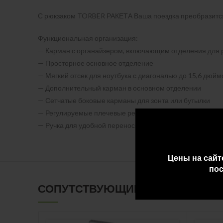
С рюкзаком TORBER РАКЕТА Ваша поездка преобразится!
Функциональная организация:
— Карман с органайзером, включающим отделения для р
— Просторное основное отделение
— Мягкий отсек для ноутбука с диагональю до 15,6 дюйм
— Дополнительный карман в основном отделении
— Сетчатые боковые карманы для зонта или бутылки
— Регулируемые плечевые ремни и мягкая спинка для 
— Ручка для удобной переноски
Цены на сайт
пос
СОПУТСТВУЮЩИЕ ТОВАРЫ