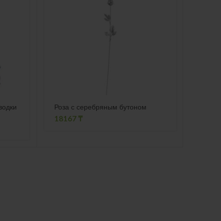
водки
Роза с серебряным бутоном
Кофе
18167
₸
1194