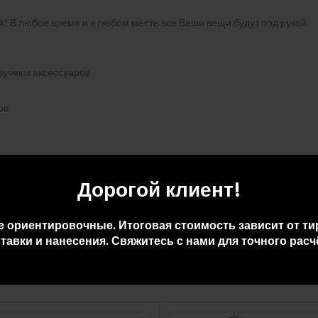
 В любое время и в любом месте все Ваши вещи будут под рукой.
учек и аксессуаров
ов
максимального комфорта
Дорогой клиент!
е ориентировочные. Итоговая стоимость зависит от ти
тавки и нанесения. Свяжитесь с нами для точного расч