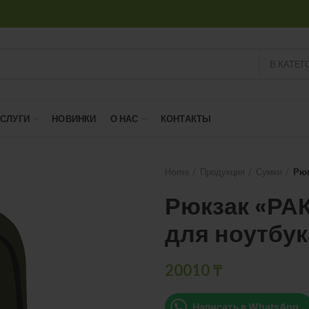
В КАТЕГ
УСЛУГИ
НОВИНКИ
О НАС
КОНТАКТЫ
Home
Продукция
Сумки
Рюк
Рюкзак «РА
для ноутбук
20010
₸
Написать в WhatsApp