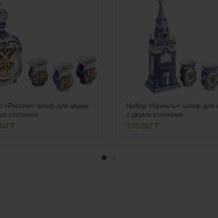
 «Россия»: штоф для водки
Набор «Кремль»: штоф для 
мя стопками
с двумя стопками
980
₸
105882
₸