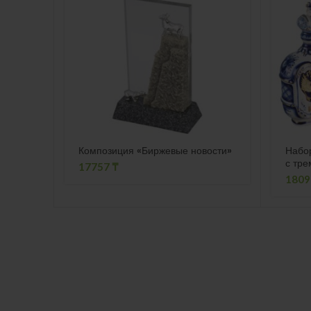
Композиция «Биржевые новости»
Набор
с тре
17757
₸
180