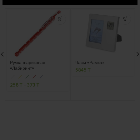
Ручка шариковая
Часы «Рамка»
«Лабиринт»
5845
₸
258
₸
–
373
₸