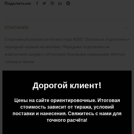
Поделиться
ОПИСАНИЕ
Спортивный рюкзак из полиэстера 600D. Основное отделение и
передний карман на молнии. Переднее отделение на
эластичном шнуре с сетчатыми боковыми карманами. Мягкая
спинка и лямки.
Дорогой клиент!
ДОПОЛНИТЕЛЬНАЯ ИНФОРМАЦИЯ
Цены на сайте ориентировочные. Итоговая
ДОСТАВКА И ОПЛАТА
стоимость зависит от тиража, условий
поставки и нанесения. Свяжитесь с нами для
точного расчёта!
СОПУТСТВУЮЩИЕ ТОВАРЫ