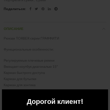
Поделиться
ОПИСАНИЕ
Рюкзак TORBER серии ГРАФФИТИ
Функциональные особенности:
Регулируемые плечевые ремни
Вмещает ноутбук диагональю 15″
Карман быстрого доступа
Карман для бутылки
Карман для зонтика
Петля для очков
Ремень для крепления рюкзака на ручку чемодана
Дорогой клиент!
Органайзер