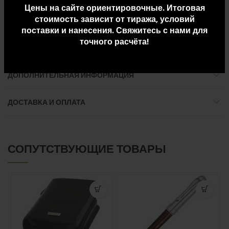
Цены на сайте ориентировочные. Итоговая
Материал: полиэстер 600D
стоимость зависит от тиража, условий
Размер: 44 х 31 x 18 см
поставки и нанесения. Свяжитесь с нами для
Объем: 20 л
точного расчёта!
ДОПОЛНИТЕЛЬНАЯ ИНФОРМАЦИЯ
ДОСТАВКА И ОПЛАТА
СОПУТСТВУЮЩИЕ ТОВАРЫ