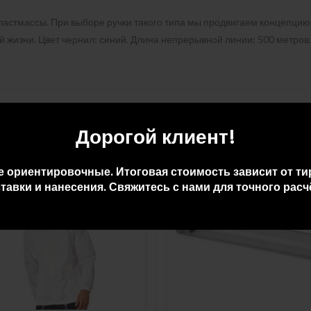
ластмассы. При выборе ручки такого типа мы продвигаем концепци
 жизни. Цвет чернил: синий. Длина непрерывной линии: 500 метров.
Дорогой клиент!
е ориентировочные. Итоговая стоимость зависит от ти
тавки и нанесения. Свяжитесь с нами для точного расч