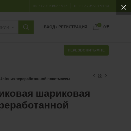
тел.: +7 705 802 15 15
тел.: +7 705 901 91 30
0
ВХОД / РЕГИСТРАЦИЯ
0
₸
ОРИИ
ПЕРЕЗВОНИТЬ МНЕ
Unix» из переработанной пластмассы
тиковая шариковая
ереработанной