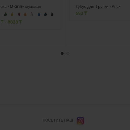
вка «Miami» мужская
Тубус для 1 ручки «Аяс»
683
₸
3
₸
–
8828
₸
ПОСЕТИТЬ НАШ