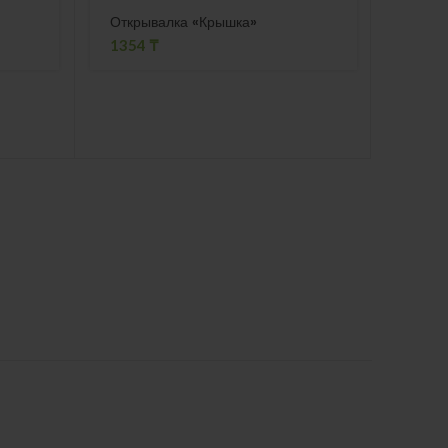
Открывалка «Крышка»
Ручка
«Мил
1354
₸
121
₸