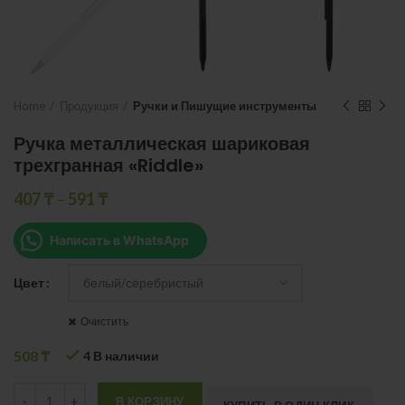
Home
Продукция
Ручки и Пишущие инструменты
Ручка металлическая шариковая
трехгранная «Riddle»
407
₸
–
591
₸
Написать в WhatsApp
Цвет
Очистить
508
₸
4 В наличии
Quantity
В КОРЗИНУ