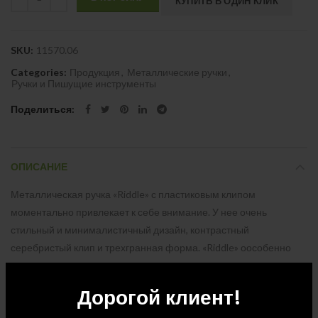
КУПИТЬ В ОДИН КЛИК
SKU:
11570.06
Categories:
Продукция
,
Металлические ручки
,
Ручки и Пишущие инструменты
Поделиться
ОПИСАНИЕ
Металлическая ручка «Riddle» с пластиковым клипом
моментально привлекает к себе внимание. У нее очень
стильный и минималистичный дизайн, контрастный
серебристый клип и трехгранная форма. «Riddle» оособенно
понравится людям, предпочитающим чувствовать вес ручки.
Ручка отлично подойдет в качестве презента коллегам и
Дорогой клиент!
клиентам.