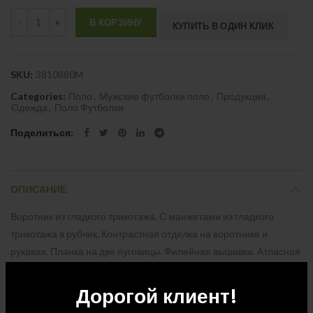
Quantity
В КОРЗИНУ
КУПИТЬ В ОДИН КЛИК
SKU:
3810880M
Categories:
Поло
,
Мужские футболки поло
,
Продукция
,
Одежда
,
Поло Футболки
Поделиться
ОПИСАНИЕ
Воротник из гладкого трикотажа. С манжетами из гладкого
трикотажа в рубчик. Контрастная отделка на воротнике и
рукавах. Планка на две пуговицы. Филейная вышивка. Атласная
лента на шее. Боковые прорези с отделкой атласной лентой. В
форме полумесяца. Передний плечевой шов выполнен
Дорогой клиент!
цепочкой. Пуговицы основного цвета с гравировкой. Основная