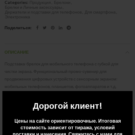
Categories:
Продукция
,
Брелоки
,
Брелки и Личные аксессуары
,
Держатели и подставки для телефонов
,
Для смартфона
,
Электроника
Поделиться
ОПИСАНИЕ
Подставка-брелок для мобильного телефона с губкой для
чистки экрана. Функциональный промо-сувенир для
продвижения цифровых устройств с сенсорным экраном:
мобильных телефонов, планшетов, фотоаппаратов и т.д.
Различные расцветки. Возможно нанесение изображения по
вашему эскизу.
Дорогой клиент!
Цены на сайте ориентировочные. Итоговая
ДОПОЛНИТЕЛЬНАЯ ИНФОРМАЦИЯ
стоимость зависит от тиража, условий
поставки и нанесения. Свяжитесь с нами для