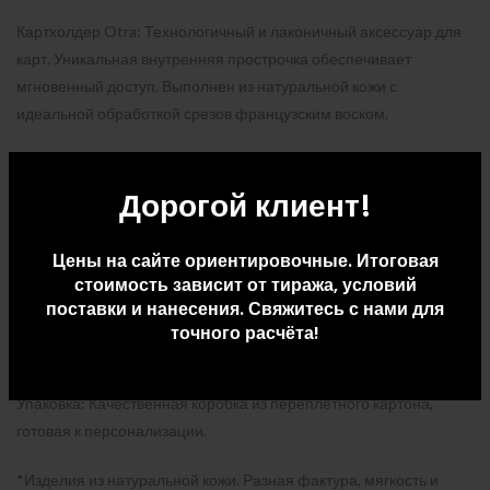
Картхолдер Otra: Технологичный и лаконичный аксессуар для
карт. Уникальная внутренняя прострочка обеспечивает
мгновенный доступ. Выполнен из натуральной кожи с
идеальной обработкой срезов французским воском.
Ключный ремешок Ориноко: Простое и гениальное решение
для самых важных ключей. Прочный кожаный ремешок с
Дорогой клиент!
надежным металлическим карабином, который невозможно
расстегнуть случайно. Крепится к шлевке джинсов или куртке,
Цены на сайте ориентировочные. Итоговая
чтобы ключи всегда были под рукой и не терялись в глубине
стоимость зависит от тиража, условий
сумки.
поставки и нанесения. Свяжитесь с нами для
точного расчёта!
Комплектация: картхолдер Otra, ключный ремешок с
карабином.
Упаковка: Качественная коробка из переплетного картона,
готовая к персонализации.
*Изделия из натуральной кожи. Разная фактура, мягкость и