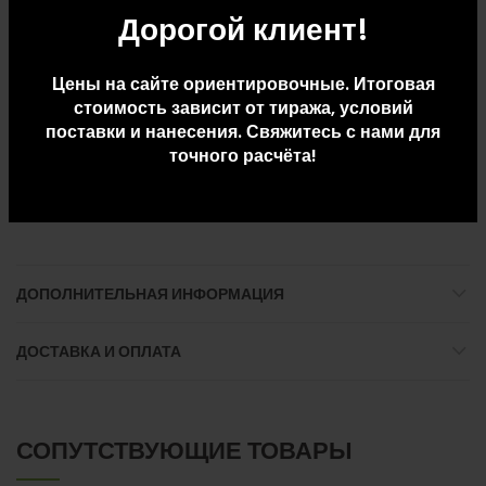
Дорогой клиент!
— Фляга 250 мл (нерж.сталь)- 1 шт.
— Стопка 40 мл — 3 шт.
— Зажигалка зиппо- 1 шт.
Цены на сайте ориентировочные. Итоговая
— Нож складной- 1 шт.
стоимость зависит от тиража, условий
— Тарелка из нейзильбера- 3 шт.
поставки и нанесения. Свяжитесь с нами для
точного расчёта!
— Ложка- 3 шт.
— Вилка- 3 шт.
— Термос- 1 шт.
ДОПОЛНИТЕЛЬНАЯ ИНФОРМАЦИЯ
ДОСТАВКА И ОПЛАТА
СОПУТСТВУЮЩИЕ ТОВАРЫ