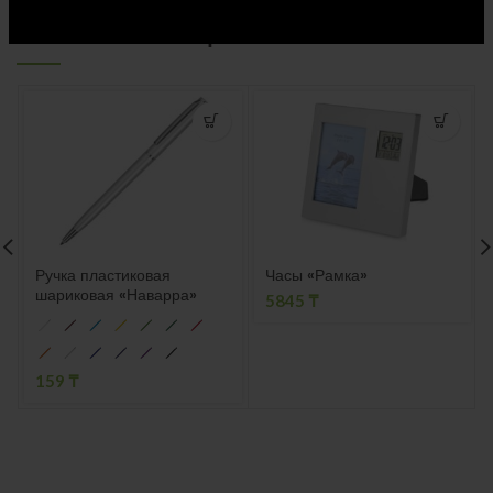
СОПУТСТВУЮЩИЕ ТОВАРЫ
Ручка пластиковая
Часы «Рамка»
шариковая «Наварра»
5845
₸
159
₸