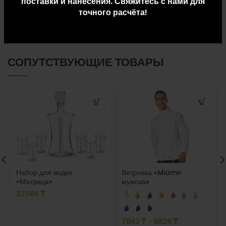
поставки и нанесения. Свяжитесь с нами для
точного расчёта!
ДОСТАВКА И ОПЛАТА
СОПУТСТВУЮЩИЕ ТОВАРЫ
Набор для водки
Ветровка «Miami»
«Матрица»
мужская
22586
₸
7843
₸
–
8828
₸