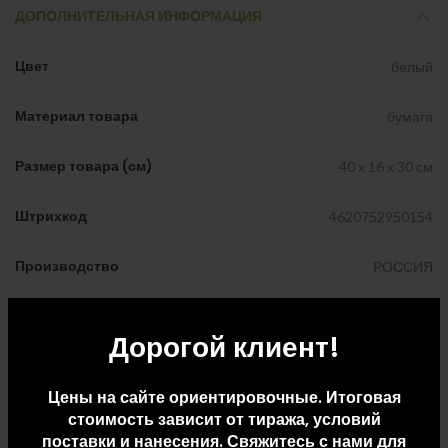
ДОПОЛНИТЕЛЬНАЯ ИНФОРМАЦИЯ
Цвет
белый
Материал товара
бумага
Размер товара (см)
40 х 16 х 30 см
Штрихкод
4620752950154
Производство
РОССИЯ
Вес
132 г.
Дорогой клиент!
Цвета товара
белый
Цены на сайте ориентировочные. Итоговая
Материалы товара
бумага
стоимость зависит от тиража, условий
поставки и нанесения. Свяжитесь с нами для