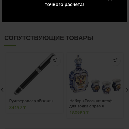
точного расчёта!
ДОСТАВКА И ОПЛАТА
СОПУТСТВУЮЩИЕ ТОВАРЫ
Ручка-роллер «Focus»
Набор «Россия»: штоф
для водки с тремя
34197
₸
стопками
180980
₸