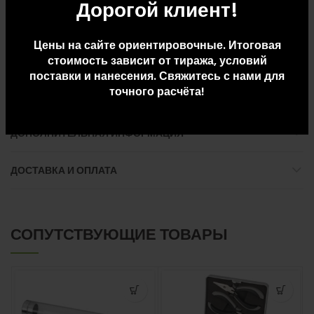
Дорогой клиент!
превращает набор в функциональный бизнес-подарок.
Внимание, на изделии возможно наличие царапин. В связи с
Цены на сайте ориентировочные. Итоговая
стоимость зависит от тиража, условий
этим цена на товар снижена, претензии, связанные с наличием
поставки и нанесения. Свяжитесь с нами для
указанных дефектов, не принимаются.
точного расчёта!
ДОПОЛНИТЕЛЬНАЯ ИНФОРМАЦИЯ
ДОСТАВКА И ОПЛАТА
СОПУТСТВУЮЩИЕ ТОВАРЫ