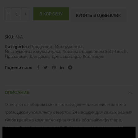
Quantity
В КОРЗИНУ
КУПИТЬ В ОДИН КЛИК
SKU:
N/A
Categories:
Продукция
,
Инструменты
,
Инструменты и мультитулы
,
Товары с покрытием Soft-touch
,
Праздники
,
Для дома
,
День шахтера
,
Коллекции
Поделиться
ОПИСАНИЕ
Отвертка с набором сменных насадок — лаконичная замена
громоздкому комплекту отверток. 24 насадки для самых разных
типов крепежа компактно хранятся в небольшом футляре,
который удобно носить с собой. Замена насадки занимает
считанные секунды. Минималистичный строгий дизайн