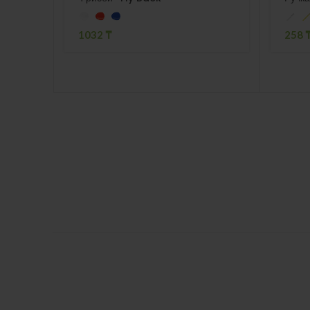
1032
₸
258