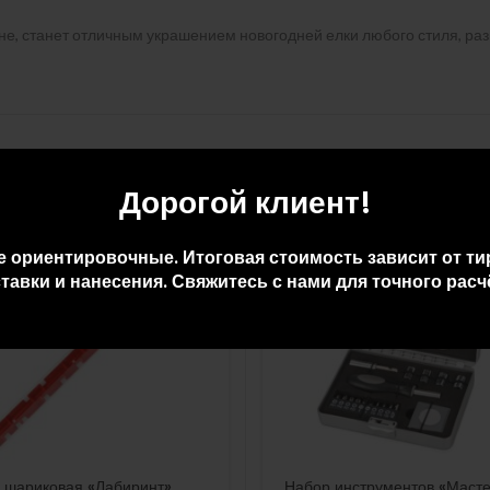
, станет отличным украшением новогодней елки любого стиля, раз
Дорогой клиент!
е ориентировочные. Итоговая стоимость зависит от ти
тавки и нанесения. Свяжитесь с нами для точного расч
 шариковая «Лабиринт»
Набор инструментов «Маст