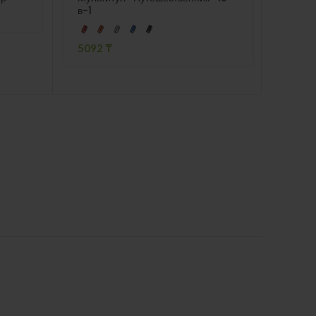
в-1
2004
5092
₸