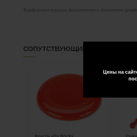
Фарфоровая игрушка, выполненная в лаконичном дизайне
СОПУТСТВУЮЩИЕ ТОВАРЫ
Цены на сайт
пос
Фрисби «Fly Back»
Ручка