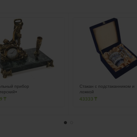
ольный прибор
Стакан с подстаканником и
терский»
ложкой
99
₸
43333
₸