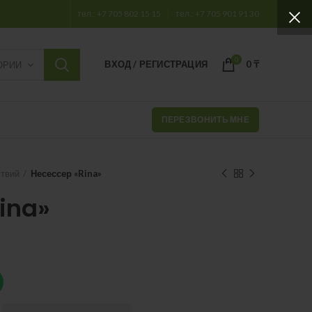
тел.: +7 705 802 15 15
тел.: +7 705 901 91 30
0
ВХОД / РЕГИСТРАЦИЯ
0
₸
ОРИИ
ПЕРЕЗВОНИТЬ МНЕ
твий
Несессер «Rina»
ina»