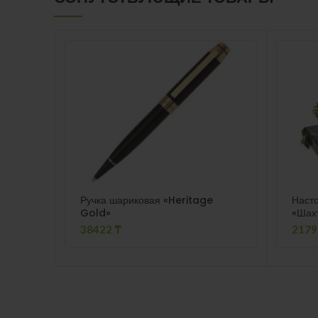
Ручка шариковая «Heritage
Наст
Gold»
«Шах
38422
₸
217