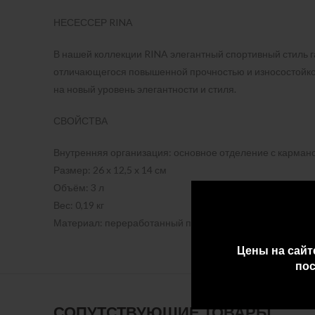
НЕСЕССЕР RINA
В нашей коллекции RINA элегантный спортивный стиль 
отличающегося повышенной прочностью и износостойко
на новый уровень элегантности и стиля.
СВОЙСТВА
Внутренняя организация: основное отделение с кармано
Размер: 26 x 12,5 x 14 см
Объём: 3 л
Вес: 0,19 кг
Материал: переработанный полиуретан
Цены на сайт
пос
СОПУТСТВУЮЩИЕ ТОВАРЫ