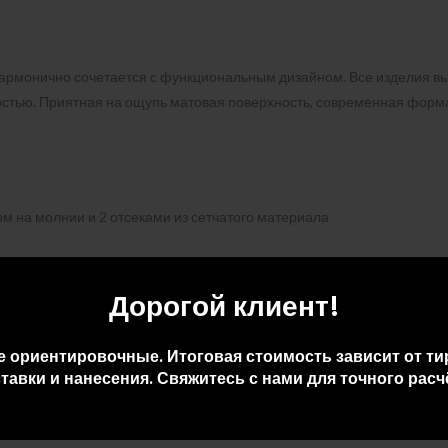
гармонично сочетается с функциональным дизайном. Все изделия в
стью. Приятная на ощупь матовая поверхность, современная форм
м на молнии и 2 отсеками из сетчатого материала
Дорогой клиент!
е ориентировочные. Итоговая стоимость зависит от ти
тавки и нанесения. Свяжитесь с нами для точного расч