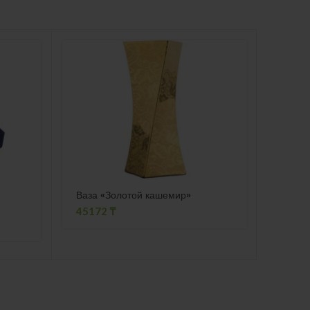
Ваза «Золотой кашемир»
Порт
45172
₸
1208