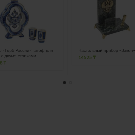
 «Герб России»: штоф для
Настольный прибор «Закон
 с двумя стопками
14525
₸
18
₸