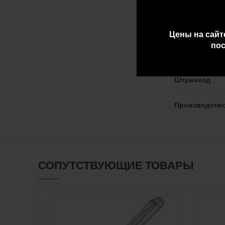
Водозащита
Стекло
Цены на сайт
пос
Пол
Штрихкод
Производств
СОПУТСТВУЮЩИЕ ТОВАРЫ