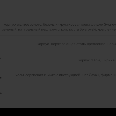
корпус- желтое золото, безель инкрустирован кристаллами Swarov
зеленый, натуральный перламутр, кристаллы Swarovski, крепление
корпус- нержавеющая сталь, крепление- нер
а
корпус d3 см, ширина 
часы, сервисная книжка с инструкцией Just Cavalli, фирме
ь
а
я