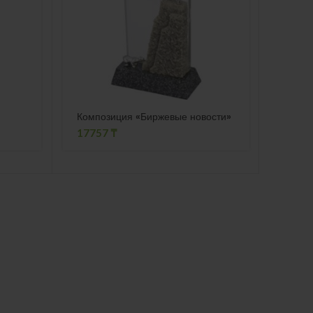
»
Композиция «Биржевые новости»
Ручка
17757
₸
5760