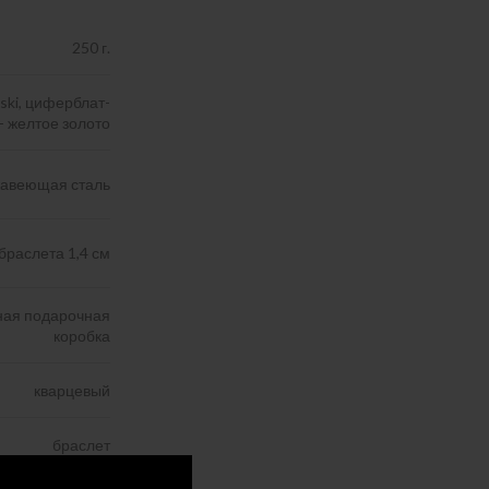
250 г.
ski, циферблат-
- желтое золото
жавеющая сталь
браслета 1,4 см
нная подарочная
коробка
кварцевый
браслет