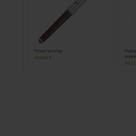
Ручка-роллер
Набор
водки
99484
₸
941