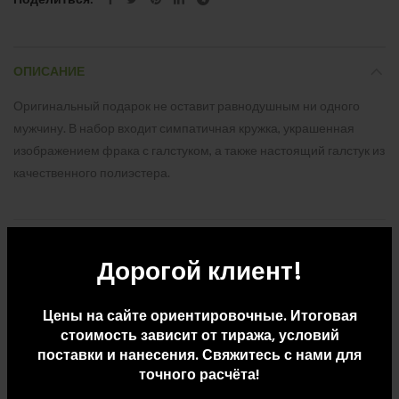
ОПИСАНИЕ
Оригинальный подарок не оставит равнодушным ни одного
мужчину. В набор входит симпатичная кружка, украшенная
изображением фрака с галстуком, а также настоящий галстук из
качественного полиэстера.
ДОПОЛНИТЕЛЬНАЯ ИНФОРМАЦИЯ
Дорогой клиент!
ДОСТАВКА И ОПЛАТА
Цены на сайте ориентировочные. Итоговая
стоимость зависит от тиража, условий
поставки и нанесения. Свяжитесь с нами для
СОПУТСТВУЮЩИЕ ТОВАРЫ
точного расчёта!