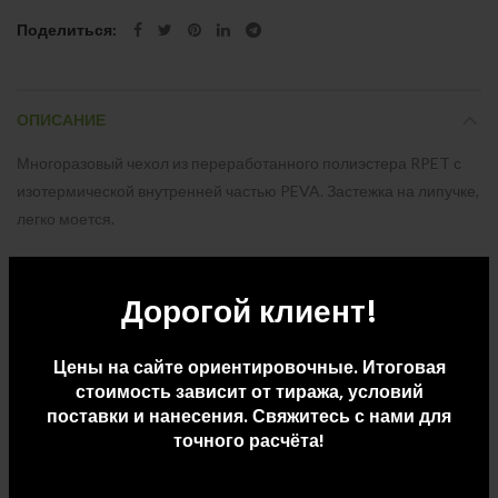
Поделиться
ОПИСАНИЕ
Многоразовый чехол из переработанного полиэстера RPET с
изотермической внутренней частью PEVA. Застежка на липучке,
легко моется.
Дорогой клиент!
ДОПОЛНИТЕЛЬНАЯ ИНФОРМАЦИЯ
ДОСТАВКА И ОПЛАТА
Цены на сайте ориентировочные. Итоговая
стоимость зависит от тиража, условий
поставки и нанесения. Свяжитесь с нами для
точного расчёта!
СОПУТСТВУЮЩИЕ ТОВАРЫ