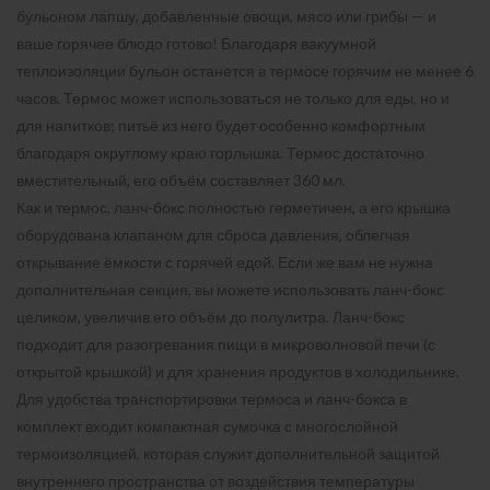
бульоном лапшу, добавленные овощи, мясо или грибы — и
ваше горячее блюдо готово! Благодаря вакуумной
теплоизоляции бульон останется в термосе горячим не менее 6
часов. Термос может использоваться не только для еды, но и
для напитков; питьё из него будет особенно комфортным
благодаря округлому краю горлышка. Термос достаточно
вместительный, его объём составляет 360 мл.
Как и термос, ланч-бокс полностью герметичен, а его крышка
оборудована клапаном для сброса давления, облегчая
открывание ёмкости с горячей едой. Если же вам не нужна
дополнительная секция, вы можете использовать ланч-бокс
целиком, увеличив его объём до полулитра. Ланч-бокс
подходит для разогревания пищи в микроволновой печи (с
открытой крышкой) и для хранения продуктов в холодильнике.
Для удобства транспортировки термоса и ланч-бокса в
комплект входит компактная сумочка с многослойной
термоизоляцией, которая служит дополнительной защитой
внутреннего пространства от воздействия температуры