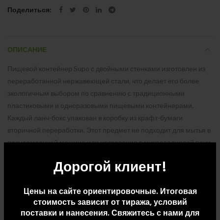
Поделиться
ОПИСАНИЕ
Пищевой контейнер Supo с двойными стенками изготовлен из
переработанной нержавеющей стали, что делает его более
экологичным выбором по сравнению с традиционными
пластиковыми и одноразовыми пищевыми контейнерами.
Каждый ланч-бокс упакован в коробку из крафт-бумаги
вторичной переработки. Этот предмет не подходит для мытья в
посудомоечной машине или нагревания в микроволновой печи.
Емкость: 480 мл. Recycled stainless steel, Recycled PP Plastic.
Дорогой клиент!
Цены на сайте ориентировочные. Итоговая
ДОПОЛНИТЕЛЬНАЯ ИНФОРМАЦИЯ
стоимость зависит от тиража, условий
поставки и нанесения. Свяжитесь с нами для
ДОСТАВКА И ОПЛАТА