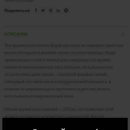
Поделиться
ОПИСАНИЕ
Эта кружка из костяного фарфора сразу же навевает приятные
мысли об отдыхе в деревне летом, на лоне природы. Когда
прикасаешься к ней в первый раз, ожидаешь, что кружка
окажется эмалированной, как у бабушки, но в реальности
«Countryside» даже лучше — костяной фарфор легкий,
глянцевый, его легко мыть в посудомоечной машине и, в
отличие от нержавеющего прототипа из детства, можно
использовать в микроволновой печи.
Объем кружки классический — 235 мл, что позволяет этой
модели оставаться компактной и аккуратной. Внутри
«Countryside» белая, а наружная сторона кружки окрашена в