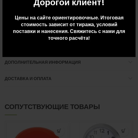
Дорогой клиент!
оттенки, навевающие воспоминания о лете, деревне и немного
— о ретро.
Цены на сайте ориентировочные. Итоговая
Внимание, на изделии возможно наличие пятен, царапин и
стоимость зависит от тиража, условий
потертостей. В связи с этим цена на товар снижена, претензии,
поставки и нанесения. Свяжитесь с нами для
точного расчёта!
связанные с наличием указанных дефектов, не принимаются.
ДОПОЛНИТЕЛЬНАЯ ИНФОРМАЦИЯ
ДОСТАВКА И ОПЛАТА
СОПУТСТВУЮЩИЕ ТОВАРЫ