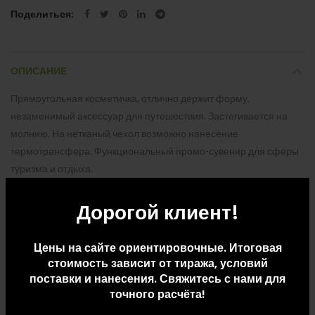
Поделиться
ОПИСАНИЕ
Прямоугольная косметичка, отлично держит форму,
незаменимый аксессуар для путешествия. Застегивается на
молнию. На нетканый чехол возможно нанесение
термотрансфера. Функциональный промо-сувенир для сферы
туризма и отдыха.
Дорогой клиент!
ДОПОЛНИТЕЛЬНАЯ ИНФОРМАЦИЯ
Цены на сайте ориентировочные. Итоговая
ДОСТАВКА И ОПЛАТА
стоимость зависит от тиража, условий
поставки и нанесения. Свяжитесь с нами для
точного расчёта!