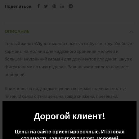
Поделиться
ОПИСАНИЕ
Теплый жилет «Vigour» можно носить в любую погоду. Удобные
карманы на молнии для надежного хранения мелочей и
большой внутренний карман для документов или денег, шнур с
фиксаторами по низу изделия. Задняя часть жилета длиннее
передней.
Внимание, на подкладке изделия возможно наличие желтых
пятен. В связи с этим цена на товар снижена, претензии,
связанные с наличием указанных дефектов, не принимаются.
Дорогой клиент!
ДОПОЛНИТЕЛЬНАЯ ИНФОРМАЦИЯ
Цены на сайте ориентировочные. Итоговая
стоимость зависит от тиража, условий