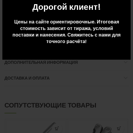
— практична в уходе,
Дорогой клиент!
-высота ручки 19 см.
Цены на сайте ориентировочные. Итоговая
Внимание, на ткани возможно наличие черных пятен. В связи с
стоимость зависит от тиража, условий
этим, цена на товар снижена, претензии, связанные с наличием
поставки и нанесения. Свяжитесь с нами для
указанных дефектов, не принимаются.
точного расчёта!
ДОПОЛНИТЕЛЬНАЯ ИНФОРМАЦИЯ
ДОСТАВКА И ОПЛАТА
СОПУТСТВУЮЩИЕ ТОВАРЫ