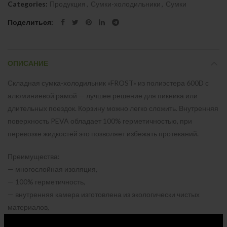
Categories:
Продукция
,
Сумки-холодильники
,
Сумки
Поделиться
ОПИСАНИЕ
Складная сумка-холодильник «FROST» из полиэстера 600D с
алюминиевой рамой — лучшее решение для пикника или
длительных поездок. Корзину можно легко сложить. Внутренняя
поверхность PEVA обладает 100% герметичностью, при
перевозке жидкостей это позволяет избежать протеканий.
Преимущества:
— многослойная изоляция,
— 100% герметичность,
— внутренняя камера изготовлена из экологически чистых
материалов,
— фиксируется в сложенном виде,