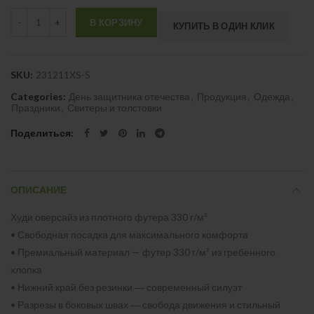
Quantity
В КОРЗИНУ
КУПИТЬ В ОДИН КЛИК
SKU:
231211XS-S
Categories:
День защитника отечества
,
Продукция
,
Одежда
,
Праздники
,
Свитеры и толстовки
Поделиться
ОПИСАНИЕ
Худи оверсайз из плотного футера 330 г/м²
• Свободная посадка для максимального комфорта
• Премиальный материал — футер 330 г/м² из гребенного
хлопка
• Нижний край без резинки ― современный силуэт
• Разрезы в боковых швах ― свобода движения и стильный