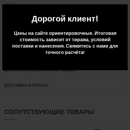
акцент
• Капюшон с подкладкой из основной ткани ― аккуратный
Дорогой клиент!
внешний вид
• Внутри под горловиной спинки – дополнительное место для
Цены на сайте ориентировочные. Итоговая
персонализации, внимание только к вашему нанесению
стоимость зависит от тиража, условий
• Шнурки с резиновыми наконечниками ― стиль и
поставки и нанесения. Свяжитесь с нами для
долговечность
точного расчёта!
ДОПОЛНИТЕЛЬНАЯ ИНФОРМАЦИЯ
ДОСТАВКА И ОПЛАТА
СОПУТСТВУЮЩИЕ ТОВАРЫ