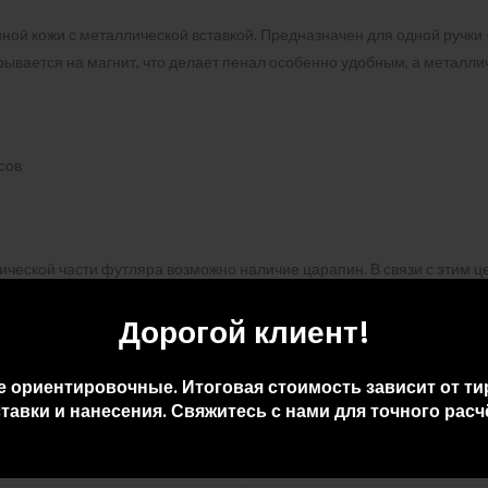
нной кожи с металлической вставкой. Предназначен для одной ручки
рывается на магнит, что делает пенал особенно удобным, а металли
сов
ческой части футляра возможно наличие царапин. В связи с этим це
Дорогой клиент!
е ориентировочные. Итоговая стоимость зависит от ти
тавки и нанесения. Свяжитесь с нами для точного расч