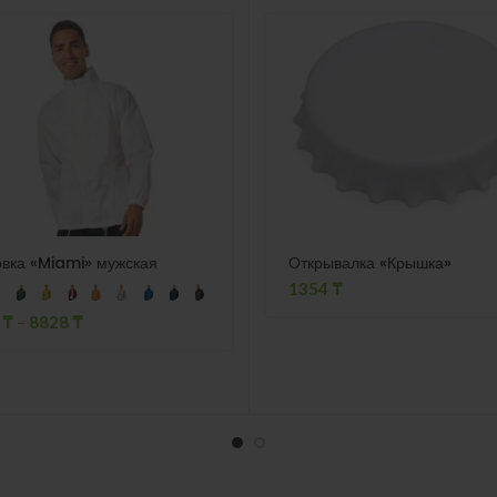
вка «Miami» мужская
Открывалка «Крышка»
1354
₸
3
₸
–
8828
₸