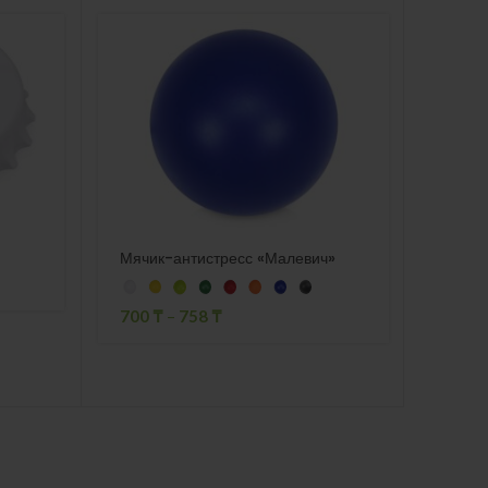
Мячик-антистресс «Малевич»
Ручка
«Капр
91
₸
700
₸
–
758
₸