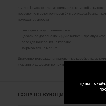
Футляр Legacy cделан из стильной текстурной искусстве
перьевой или ручек роллеров бизнес-класса. Клапан зак
помощи гравировки.
— текстурная искусственная кожа
— идеальное дополнение к ручке бизнес и премиум клас
— поле для нанесения на клапане
— закрывается на магнит
Внимание, повреждены упаковочные коробки, на металли
указанных дефектов, не принимаются.
Цены на сайт
пос
СОПУТСТВУЮЩИЕ ТОВАРЫ